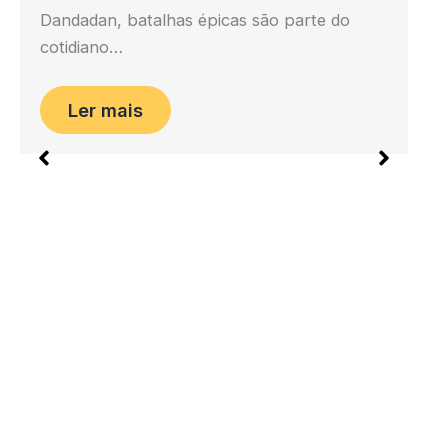
do
O Passado de Jiraiya: Mistérios, Teorias e
Segredos que Naruto Nunca Revelou 🐸
Agosto 24, 2025
Nenhum Comentário
Jiraiya, o Eremita dos Sapos, é um dos
personagens mais icônicos e amados do
universo…
Ler mais