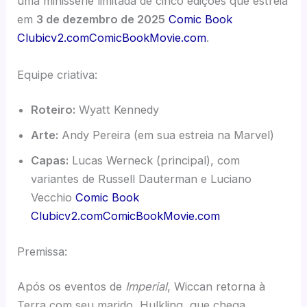
uma minissérie limitada de cinco edições que estreia
em
3 de dezembro de 2025
Comic Book
Club
icv2.com
ComicBookMovie.com
.
Equipe criativa:
Roteiro:
Wyatt Kennedy
Arte:
Andy Pereira (em sua estreia na Marvel)
Capas:
Lucas Werneck (principal), com
variantes de Russell Dauterman e Luciano
Vecchio
Comic Book
Club
icv2.com
ComicBookMovie.com
Premissa:
Após os eventos de
Imperial
, Wiccan retorna à
Terra com seu marido, Hulkling, que chega