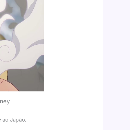
nney
e ao Japão.