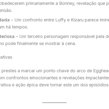
a obedecerem primariamente a Bonney, revelação que 
ensão.
dada
– Um confronto entre Luffy e Kizaru parece imi
am há tempos.
teriosa
– Um terceiro personagem responsável pela de
o pode finalmente se mostrar à cena.
ativas
á prestes a marcar um ponto chave do arco de Egghea
com confrontos emocionantes e revelações impactant
rrativa e ação épica deve tornar este um dos episódi