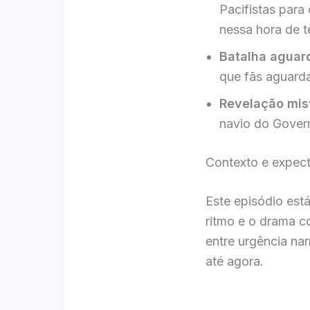
Pacifistas par
nessa hora de t
Batalha aguar
que fãs aguard
Revelação mis
navio do Govern
Contexto e expect
Este episódio est
ritmo e o drama 
entre urgência na
até agora.