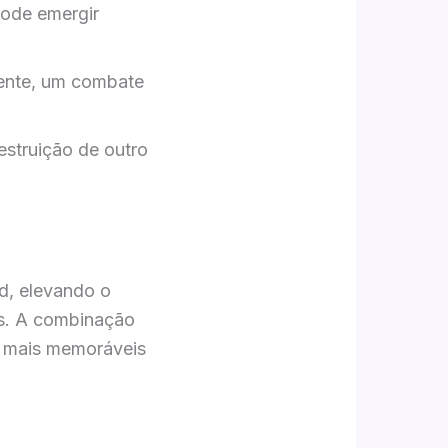
pode emergir
nente, um combate
struição de outro
d, elevando o
es. A combinação
os mais memoráveis