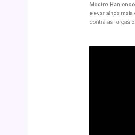
Mestre Han ence
elevar ainda mais
contra as forças 