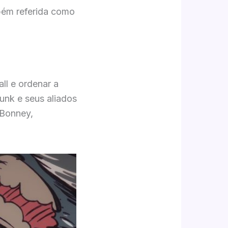
bém referida como
ll e ordenar a
unk e seus aliados
 Bonney,