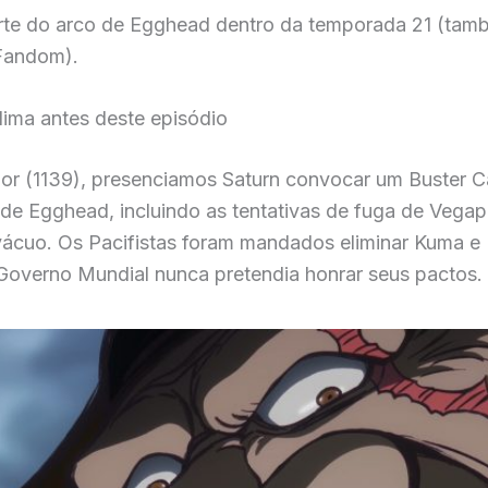
rte do arco de Egghead dentro da temporada 21 (tam
Fandom).
lima antes deste episódio
ior (1139), presenciamos Saturn convocar um Buster Ca
a de Egghead, incluindo as tentativas de fuga de Vegap
ácuo. Os Pacifistas foram mandados eliminar Kuma e
overno Mundial nunca pretendia honrar seus pactos.