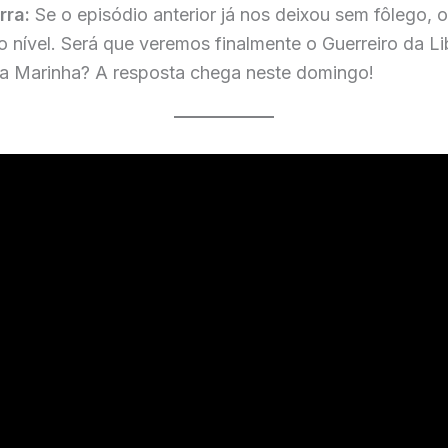
rra:
Se o episódio anterior já nos deixou sem fôlego,
 o nível. Será que veremos finalmente o Guerreiro da 
da Marinha? A resposta chega neste domingo!