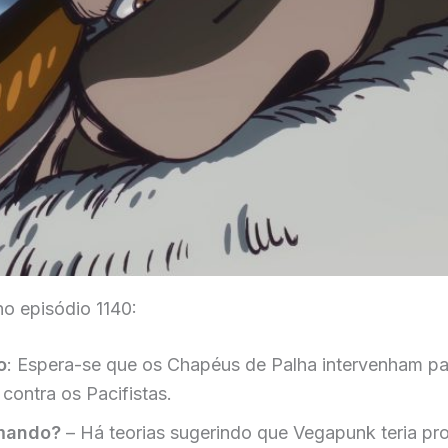
no episódio 1140:
o
: Espera-se que os Chapéus de Palha intervenham pa
ontra os Pacifistas.
mando?
– Há teorias sugerindo que Vegapunk teria p