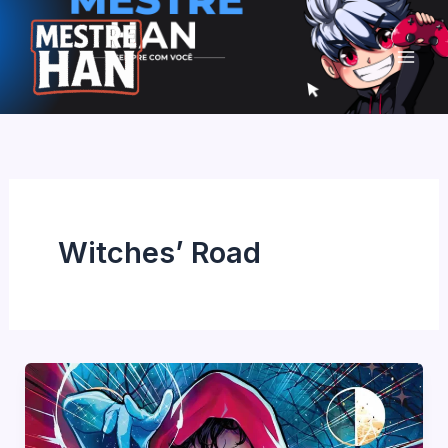
Ir
para
o
conteúdo
Witches’ Road