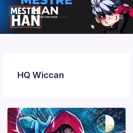
Ir
para
o
conteúdo
HQ Wiccan