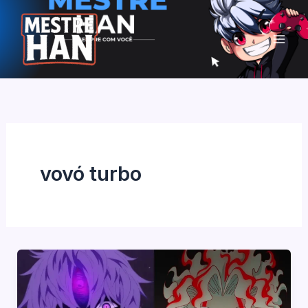
Ir
para
o
conteúdo
vovó turbo