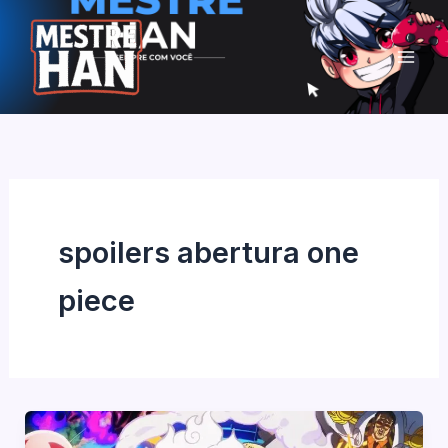
Ir
para
o
conteúdo
spoilers abertura one
piece