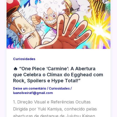
Curiosidades
🔥 “One Piece ‘Carmine’: A Abertura
que Celebra o Clímax do Egghead com
Rock, Spoilers e Hype Total!”
Deixe um comentário
/
Curiosidades
/
luanoliveirat1@gmail.com
1. Direção Visual e Referências Ocultas
Dirigida por Yuki Kamiya, conhecido pelas
aberturas de destaque de Jujutsu Kaisen,