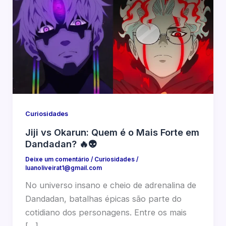
Curiosidades
Jiji vs Okarun: Quem é o Mais Forte em
Dandadan? 🔥👽
Deixe um comentário
/
Curiosidades
/
luanoliveirat1@gmail.com
No universo insano e cheio de adrenalina de
Dandadan, batalhas épicas são parte do
cotidiano dos personagens. Entre os mais
[…]