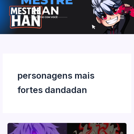
Ir
para
o
conteúdo
personagens mais
fortes dandadan