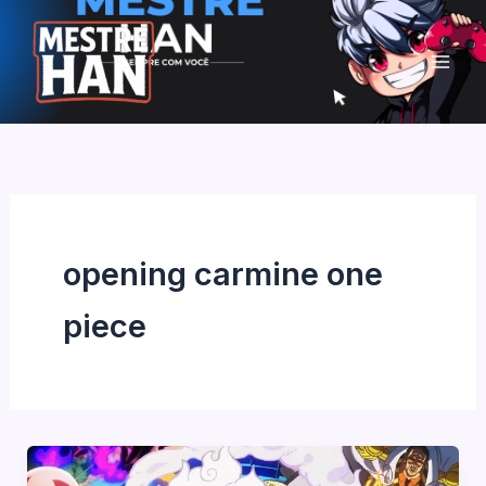
Ir
para
o
conteúdo
opening carmine one
piece