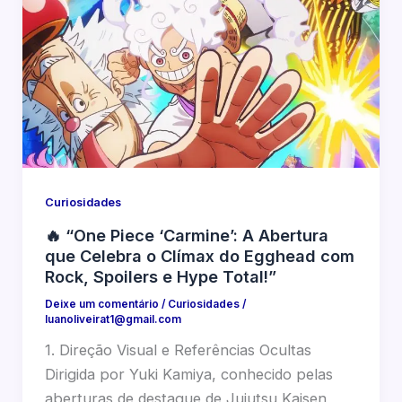
Curiosidades
🔥 “One Piece ‘Carmine’: A Abertura
que Celebra o Clímax do Egghead com
Rock, Spoilers e Hype Total!”
Deixe um comentário
/
Curiosidades
/
luanoliveirat1@gmail.com
1. Direção Visual e Referências Ocultas
Dirigida por Yuki Kamiya, conhecido pelas
aberturas de destaque de Jujutsu Kaisen,