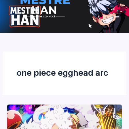
Ir
para
o
conteúdo
one piece egghead arc