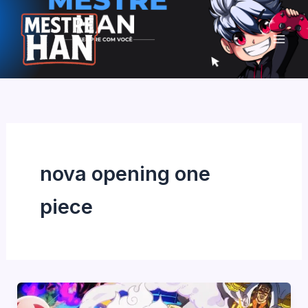
Ir
para
o
conteúdo
nova opening one
piece