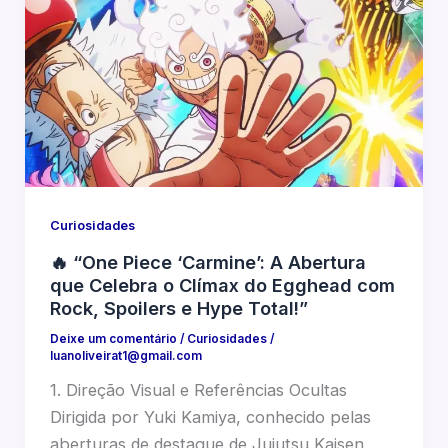
Curiosidades
🔥 “One Piece ‘Carmine’: A Abertura
que Celebra o Clímax do Egghead com
Rock, Spoilers e Hype Total!”
Deixe um comentário
/
Curiosidades
/
luanoliveirat1@gmail.com
1. Direção Visual e Referências Ocultas
Dirigida por Yuki Kamiya, conhecido pelas
aberturas de destaque de Jujutsu Kaisen,