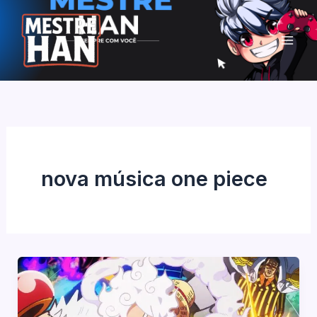
Ir
para
o
conteúdo
nova música one piece