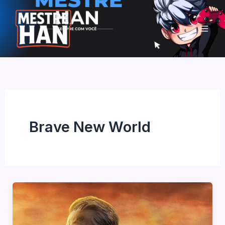
Ir
para
o
conteúdo
Brave New World