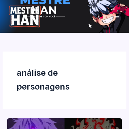
Ir
para
o
conteúdo
análise de
personagens