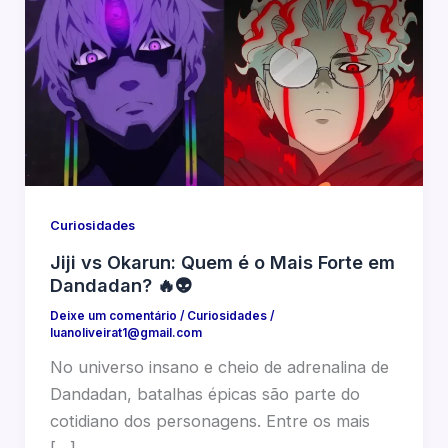
Curiosidades
Jiji vs Okarun: Quem é o Mais Forte em
Dandadan? 🔥👽
Deixe um comentário
/
Curiosidades
/
luanoliveirat1@gmail.com
No universo insano e cheio de adrenalina de
Dandadan, batalhas épicas são parte do
cotidiano dos personagens. Entre os mais
[…]